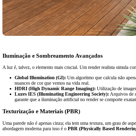
Iluminação e Sombreamento Avançados
A luz é, talvez, o elemento mais crucial. Um render realista simula co
Global Illumination (GI):
Um algoritmo que calcula não apenas 
nuances de cor que vemos na vida real.
HDRI (High Dynamic Range Imaging):
Utilização de imagen
Luzes IES (Illuminating Engineering Society):
Arquivos de d
garante que a iluminação artificial no render se comporte exat
Texturização e Materiais (PBR)
Uma parede não é apenas cinza; ela tem uma textura, um grau de asper
abordagem moderna para isso é o
PBR (Physically Based Renderin