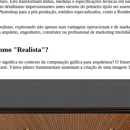
turo. Eles transformam linhas, medidas e especificações técnicas em na
e um detalhismo impressionantes antes mesmo do primeiro tijolo ser ass
otoshop para a pós-produção, estúdios especializados, como a Render 
 realistas, explorando não apenas suas vantagens operacionais e de ma
arquiteto, engenheiro, construtor ou profissional de marketing imobili
omo "Realista"?
 significa no contexto da computação gráfica para arquitetura? O fotorr
 arte. Vários pilares fundamentais sustentam a criação de uma image