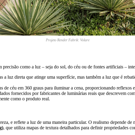
Projeto Render Fabrik: Volare
m precisão como a luz – seja do sol, do céu ou de fontes artificiais – i
a luz direta que atinge uma superfície, mas também a luz que é rebatid
s de céu em 360 graus para iluminar a cena, proporcionando reflexos 
ados fornecidos por fabricantes de luminárias reais que descrevem como
amente como o produto real.
eza, e reflete a luz de uma maneira particular. O realismo depende de 
g)
, que utiliza mapas de textura detalhados para definir propriedades c