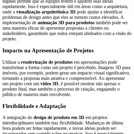
digitais permite que as equipes testem e ajustem suas ideias
rapidamente. Isso é especialmente útil em áreas como a arquitetura,
onde a
visualização arquitetônica 3D
pode ajudar a identificar
problemas de design antes que eles se tornem custos elevados. A
implementação de
animação 3D para produtos
também pode ser
uma maneira eficaz de apresentar propostas a clientes ou
stakeholders, garantindo que todos estejam alinhados com a visão do
projeto.
Impacto na Apresentação de Projetos
Utilizar a
renderização de produtos
em apresentações pode
transformar a forma como um projeto é percebido. Imagens 3D para
imóveis, por exemplo, podem gerar um impacto visual significativo,
tornando a proposta mais atrativa e compreensível. Ao apresentar
um projeto com um
video 3D
, é possível mostrar não apenas o
produto final, mas também o processo de criação, engajando o
público de maneira mais envolvente.
Flexibilidade e Adaptação
A integração do
design de produto em 3D
em projetos
interdisciplinares também traz flexibilidade. Mudanças de última
hora podem ser feitas rapidamente, e novas ideias podem ser
incorporadas sem complicações excessivas. Isso é especialmente