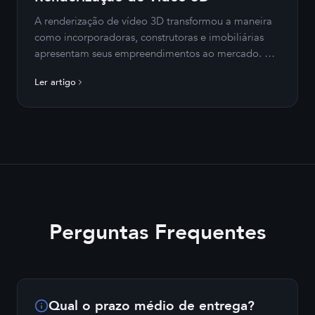
A renderização de vídeo 3D transformou a maneira
como incorporadoras, construtoras e imobiliárias
apresentam seus empreendimentos ao mercado. Em
um cenário onde a concorrência exige diferenciação
Ler artigo
desde o lançamento — muitas vezes antes…
Perguntas Frequentes
Qual o prazo médio de entrega?