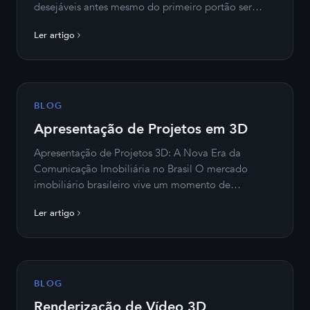
desejáveis antes mesmo do primeiro portão ser
erguido. Enquanto mapas técnicos tradicionais
Ler artigo
mostram apenas dimensões e divisas, a planta…
BLOG
Apresentação de Projetos em 3D
Apresentação de Projetos 3D: A Nova Era da
Comunicação Imobiliária no Brasil O mercado
imobiliário brasileiro vive um momento de
transformação profunda. Incorporadoras em São
Ler artigo
Paulo, construtoras no Rio de Janeiro, loteadoras
em Curitiba e…
BLOG
Renderização de Vídeo 3D